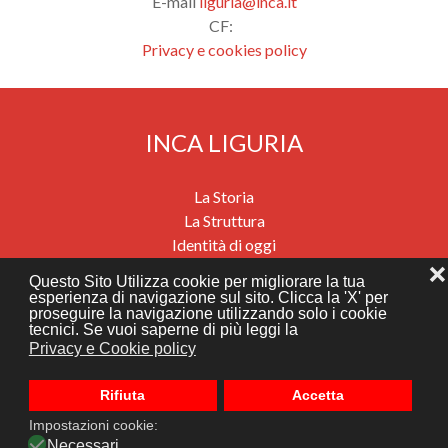
E-mail
liguria@inca.it
CF:
Privacy e cookies policy
INCA LIGURIA
La Storia
La Struttura
Identità di oggi
Previdenza
❌
Questo Sito Utilizza cookie per migliorare la tua
Salute e benessere
esperienza di navigazione sul sito. Clicca la 'X' per
proseguire la navigazione utilizzando solo i cookie
Migrazioni e mobilità internazionali
tecnici. Se vuoi saperne di più leggi la
Assistenza economica e sociale
Privacy e Cookie policy
News
Dove siamo
Rifiuta
Accetta
Impostazioni cookie:
Realizzato da
Necessari