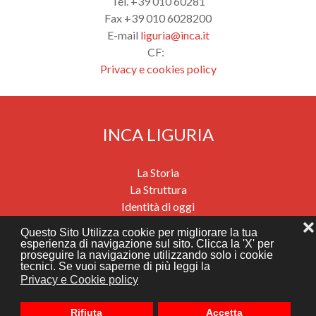
Tel. +39 010 60281
Fax +39 010 6028200
E-mail
liguria@inca.it
CF:
Privacy e cookies policy
INCA LIGURIA
La Storia
La Struttura
Identità di oggi
Previdenza
❌
Questo Sito Utilizza cookie per migliorare la tua
Salute e benessere
esperienza di navigazione sul sito. Clicca la 'X' per
proseguire la navigazione utilizzando solo i cookie
Migrazioni e mobilità internazionali
tecnici. Se vuoi saperne di più leggi la
Assistenza economica e sociale
Privacy e Cookie policy
News
Dove siamo
Rifiuta
Accetta