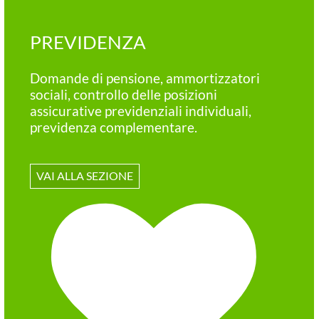
SALUTE E BENESS
mmortizzatori
Denunce di infortunio sul 
sizioni
malattia professionale; ass
 individuali,
medico legale per il ricon
re.
prestazioni previste dalle
vigenti.
VAI ALLA SEZIONE