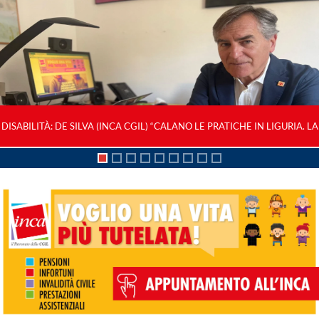
DISABILITÀ: DE SILVA (INCA CGIL) “CALANO LE PRATICHE IN LIGURIA. LA
RIFORMA NON È SEMPLIFICAZIONE, MA OSTACOLO AI DIRITTI”